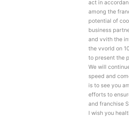
act in accordan
among the franc
potential of co
business partne
and vvith the in
the vvorld on 10
to present the 
We will continu
speed and come
is to see you a
efforts to ensu
and
franchise
S
I wish you heal