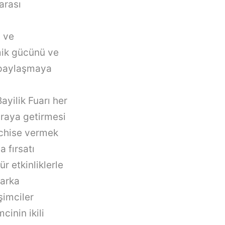
arası
 ve
mik gücünü ve
 paylaşmaya
ayilik Fuarı her
 araya getirmesi
chise
vermek
a fırsatı
r etkinliklerle
marka
şimciler
cinin ikili