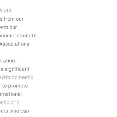
orld
s from our
wıth our
conomic strength
Associations
ration.
a significant
 vvith domestic
y to promote
ernational
estic and
eurs who can