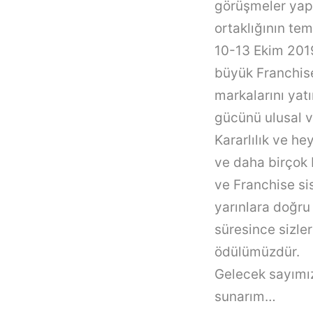
görüşmeler yapma
ortaklığının te
10-13 Ekim 2019
büyük
Franchis
markalarını yat
gücünü ulusal v
Kararlılık ve h
ve daha birçok b
ve
Franchise
si
yarınlara doğru
süresince sizle
ödülümüzdür.
Gelecek sayımız
sunarım…