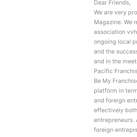
Dear Friends,
We are very pro
Magazine. We m
association vvhi
ongoing local p
and the success
and in the meet
Pacific
Franchi
Be My
Franchis
platform in ter
and foreign ent
effectively bot
entrepreneurs. 
foreign entrep