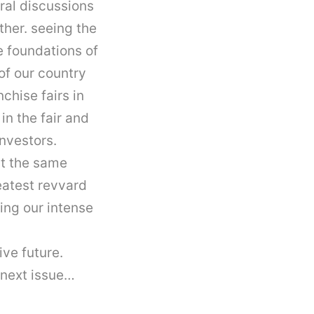
ral discussions
her. seeing the
e foundations of
of our country
nchise
fairs in
in the fair and
investors.
at the same
eatest revvard
ing our intense
ve future.
 next issue…