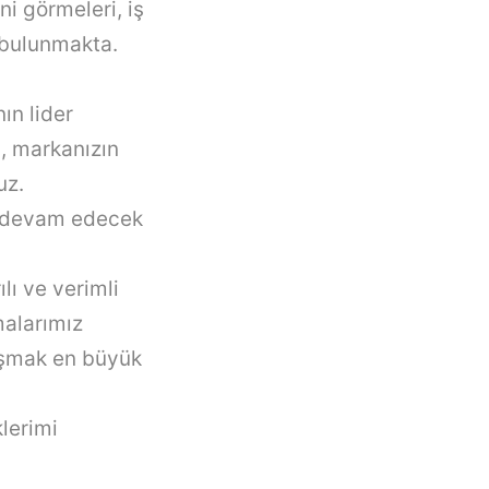
ni görmeleri, iş
ı bulunmakta.
ın lider
a, markanızın
uz.
da devam edecek
lı ve verimli
malarımız
laşmak en büyük
lerimi