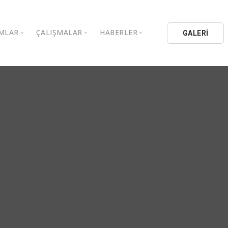
MLAR
ÇALIŞMALAR
HABERLER
GALERİ
stanbul Aydın Üniversitesi
Kitaplar
Aydın Düşünce Platformu
ıbrıs Aydın Üniversitesi
Köşe Yazıları
Batı Platformu
İL Eğitim Kurumları
Makaleler
DEİK / EEİK
İL Holding
Basın Arşivi
EURAS
Kataloglar
İstanbul Aydın Üniversitesi
Bildiriler
BİL Okulları
uluşları
K.Çekmece Kent Konseyi
TSSD
HİB
Kıbrıs Aydın Üniversitesi