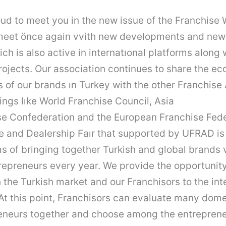
ud to meet you in the new issue of the
Franchise
W
eet önce again vvith new developments and new
ch is also active in internatıonal platforms along 
rojects. Our association continues to share the e
 of our brands ın Turkey with the other
Franchise
ings lıke World
Franchise
Council, Asia
se
Confederation and the European
Franchise
Fede
e
and Dealership Faır that supported by UFRAD is 
ms of bringing together Turkish and global brands
repreneurs every year. We provide the opportunit
h the Turkish market and our Franchisors to the int
At this point, Franchisors can evaluate many dom
reneurs together and choose among the entrepren