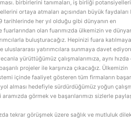
sı. birbirlerini tanımaları, iş birliği potansiyelleri
mellerini ortaya atmaları açısından büyük faydalar
 tarihlerinde her yıl olduğu gibi dünyanın en
e
fuarlarından olan fuarımızda ülkemizin ve dünyan
ırımcılarla buluşturacağız. Hepinizi fuara katılmay
e uluslararası yatırımcılara sunmaya davet ediyor
eyecanla yürüttüğümüz çalışmalarımıza, aynı hız
aşarılı projeler ile karşınıza çıkacağız. Ülkemizin
stemi içinde faaliyet gösteren tüm firmaların başarı
 yol alması hedefiyle sürdürdüğümüz yoğun çalış
ri aramızda görmek ve başarılarımızı sizlerle pay
da tekrar görüşmek üzere sağlık ve mutluluk dilek