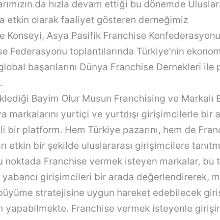
arımızın da hızla devam ettiği bu dönemde Uluslar
a etkin olarak faaliyet gösteren derneğimiz
se
Konseyi, Asya Pasifik
Franchise
Konfederasyonu
se
Federasyonu toplantılarında Türkiye’nin ekono
global başarılarını Dünya
Franchise
Dernekleri ile
.
klediği Bayim Olur Musun
Franchising
ve Markalı B
a markalarını yurtiçi ve yurtdışı girişimcilerle bir
i bir platform. Hem Türkiye pazarını, hem de
Fran
ı etkin bir şekilde uluslararası girişimcilere tanıtm
u noktada
Franchise
vermek isteyen markalar, bu tü
i yabancı girişimcileri bir arada değerlendirerek, 
büyüme stratejisine uygun hareket edebilecek giri
m yapabilmekte.
Franchise
vermek isteyenle girişim