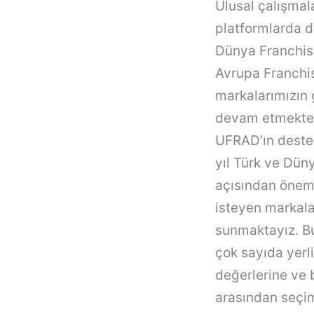
Ulusal çalışmal
platformlarda d
Dünya
Franchi
Avrupa
Franchi
markalarımızın 
devam etmekte
UFRAD’ın deste
yıl Türk ve Düny
açısından öneml
isteyen markalar
sunmaktayız. B
çok sayıda yerl
değerlerine ve 
arasından seçi