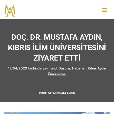
DOÇ. DR. MUSTAFA AYDIN,
KIBRIS İLİM ÜNİVERSİTESİNİ
ZİYARET ETTİ
13/04/2023
tarihinde yayınlandı
Duyuru
,
Haberler
,
Kıbrıs Aydın
Üniversitesi
PROF. DR. MUSTAFA AYDIN