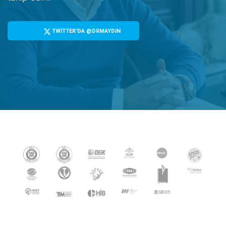
TWİTTER'DA @DRMAYDIN