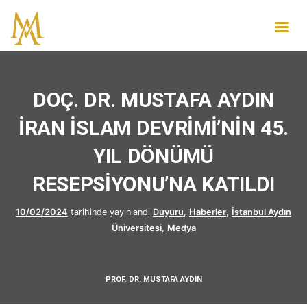
DOÇ. DR. MUSTAFA AYDIN
İRAN İSLAM DEVRİMİ’NİN 45.
YIL DÖNÜMÜ
RESEPSİYONU’NA KATILDI
10/02/2024
tarihinde yayınlandı
Duyuru
,
Haberler
,
İstanbul Aydın
Üniversitesi
,
Medya
PROF. DR. MUSTAFA AYDIN