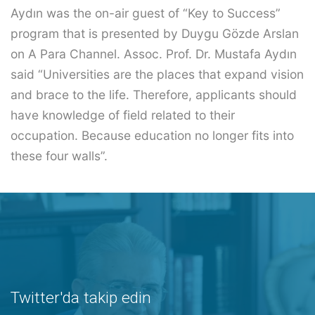
Aydın was the on-air guest of “Key to Success”
program that is presented by Duygu Gözde Arslan
on A Para Channel. Assoc. Prof. Dr. Mustafa Aydın
said “Universities are the places that expand vision
and brace to the life. Therefore, applicants should
have knowledge of field related to their
occupation. Because education no longer fits into
these four walls”.
Twitter'da takip edin