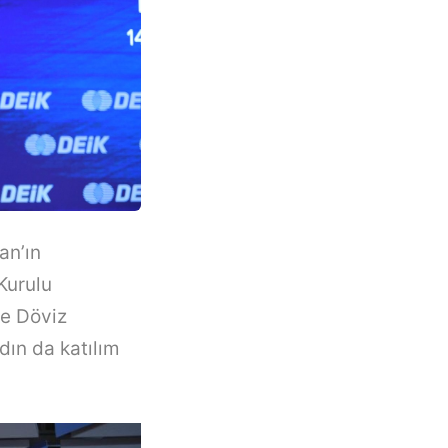
an’ın
 Kurulu
ve Döviz
dın da katılım