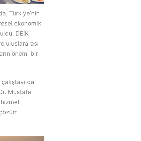
da, Türkiye’nin
üresel ekonomik
uldu. DEİK
e uluslararası
rın önemi bir
 çalıştayı da
 Dr. Mustafa
a hizmet
e çözüm