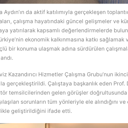
a Aydın’ın da aktif katılımıyla gerçekleşen toplantı
kaları, çalışma hayatındaki güncel gelişmeler ve k
ya yatırılarak kapsamlı değerlendirmelerde bulun
 Türkiye’nin ekonomik kalkınmasına katkı sağlamak v
lü bir konuma ulaşmak adına sürdürülen çalışmala
andı.
viz Kazandırıcı Hizmetler Çalışma Grubu’nun ikinci
mla gerçekleştirildi. Çalıştaya başkanlık eden Prof.
ektör temsilcilerinden gelen görüşler doğrultusund
ılaşılan sorunların tüm yönleriyle ele alındığını v
likle geliştirildiğini ifade etti.