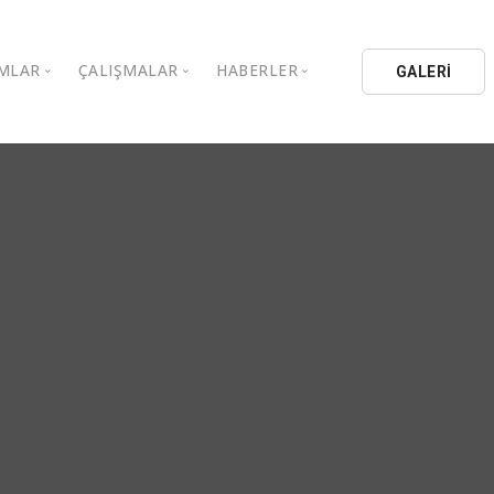
MLAR
ÇALIŞMALAR
HABERLER
GALERİ
stanbul Aydın Üniversitesi
Kitaplar
Aydın Düşünce Platformu
ıbrıs Aydın Üniversitesi
Köşe Yazıları
Batı Platformu
İL Eğitim Kurumları
Makaleler
DEİK / EEİK
İL Holding
Basın Arşivi
EURAS
Kataloglar
İstanbul Aydın Üniversitesi
Bildiriler
BİL Okulları
uluşları
K.Çekmece Kent Konseyi
TSSD
HİB
Kıbrıs Aydın Üniversitesi