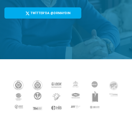
TWİTTER'DA @DRMAYDIN