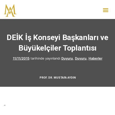
DEİK İş Konseyi Başkanları ve
Büyükelçiler Toplantısı
11/11/2015
tarihinde yayınlandı
Duyuru
,
Duyuru
,
Haberler
PROF. DR. MUSTAFA AYDIN
”