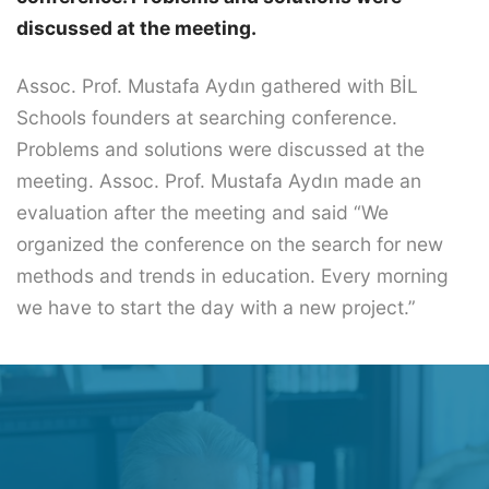
discussed at the meeting.
Assoc. Prof. Mustafa Aydın gathered with BİL
Schools founders at searching conference.
Problems and solutions were discussed at the
meeting. Assoc. Prof. Mustafa Aydın made an
evaluation after the meeting and said “We
organized the conference on the search for new
methods and trends in education. Every morning
we have to start the day with a new project.”