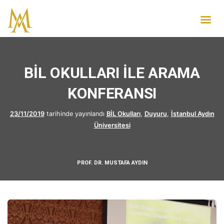
BİL OKULLARI İLE ARAMA
KONFERANSI
23/11/2019
tarihinde yayınlandı
BİL Okulları
,
Duyuru
,
İstanbul Aydın
Üniversitesi
PROF. DR. MUSTAFA AYDIN