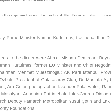
ganizes Its Traditional Iftar Dinner
d cultures gathered around the Traditional Iftar Dinner at Taksim Squa
ty Prime Minister Numan Kurtulmus, traditional Iftar Di
ees to the dinner were Ahmet Misbah Demircan, Beyo
uman Kurtulmus; former EU Minister and Chief Negotiat
hairman Mehmet Muezzinoglu; AK Parti Istanbul Provi
Ozbek, President of Galatasaray Club; Dr. Mustafa Aydı
ent; Ara Guler, photographer; Iskender Pala, writer; Rah
k Masalyan, Armenian Patriarchate Inter-Church Dialogu
rch Deputy Patriarch Metropolitan Yusuf Çetin and Laki
nority Foundations.