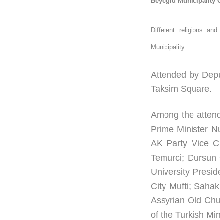
Beyoglu Municipality Or
Different religions an
Municipality.
Attended by Depu
Taksim Square.
Among the attend
Prime Minister N
AK Party Vice C
Temurci; Dursun 
University Presid
City Mufti; Saha
Assyrian Old Chu
of the Turkish Mi