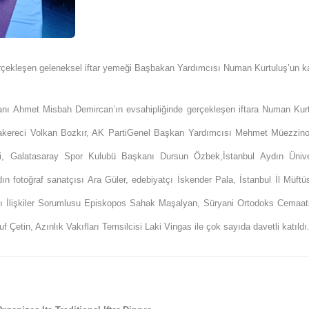
ekleşen geleneksel iftar yemeği Başbakan Yardımcısı Numan Kurtuluş’un katı
nı Ahmet Misbah Demircan’ın evsahipliğinde gerçekleşen iftara Numan Kurt
reci Volkan Bozkır, AK PartiGenel Başkan Yardımcısı Mehmet Müezzinoğl
, Galatasaray Spor Kulubü Başkanı Dursun Özbek,İstanbul Aydın Üniver
n fotoğraf sanatçısı Ara Güler, edebiyatçı İskender Pala, İstanbul İl Müf
sı İlişkiler Sorumlusu Episkopos Sahak Maşalyan, Süryani Ortodoks Cemaati
f Çetin, Azınlık Vakıfları Temsilcisi Laki Vingas ile çok sayıda davetli katıldı