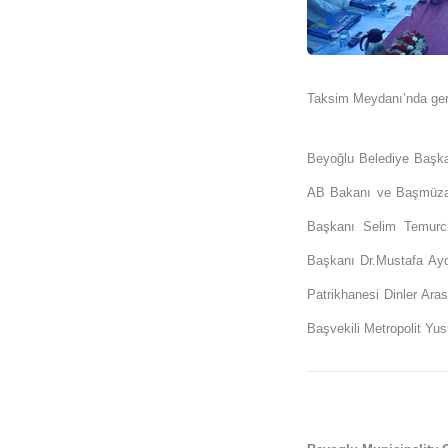
Taksim Meydanı’nda gerç
Beyoğlu Belediye Başka
AB Bakanı ve Başmüzake
Başkanı Selim Temurci
Başkanı Dr.Mustafa Aydı
Patrikhanesi Dinler Ara
Başvekili Metropolit Yusu