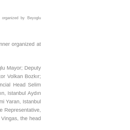
re organized by Beyoglu
nner organized at
glu Mayor; Deputy
or Volkan Bozkır;
ncial Head Selim
n, Istanbul Aydın
mi Yaran, Istanbul
e Representative,
 Vingas, the head