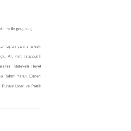
lımı ile gerçekleşti.
ulmuş’un yanı sıra eski
u, AK Parti İstanbul İl
sitesi Mütevelli Heyet
tüsü Rahmi Yaran, Ermeni
 Ruhani Lideri ve Patrik
.