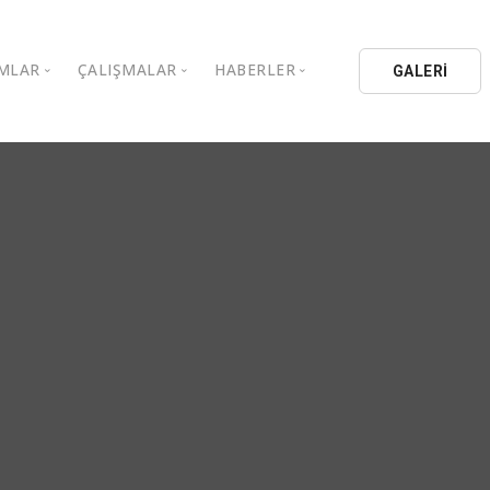
MLAR
ÇALIŞMALAR
HABERLER
GALERİ
stanbul Aydın Üniversitesi
Kitaplar
Aydın Düşünce Platformu
ıbrıs Aydın Üniversitesi
Köşe Yazıları
Batı Platformu
İL Eğitim Kurumları
Makaleler
DEİK / EEİK
İL Holding
Basın Arşivi
EURAS
Kataloglar
İstanbul Aydın Üniversitesi
Bildiriler
BİL Okulları
uluşları
K.Çekmece Kent Konseyi
TSSD
HİB
Kıbrıs Aydın Üniversitesi