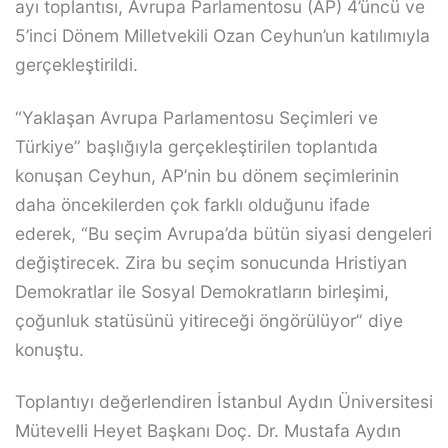
ayı toplantısı, Avrupa Parlamentosu (AP) 4’üncü ve
5’inci Dönem Milletvekili Ozan Ceyhun’un katılımıyla
gerçekleştirildi.
“Yaklaşan Avrupa Parlamentosu Seçimleri ve
Türkiye” başlığıyla gerçekleştirilen toplantıda
konuşan Ceyhun, AP’nin bu dönem seçimlerinin
daha öncekilerden çok farklı olduğunu ifade
ederek, “Bu seçim Avrupa’da bütün siyasi dengeleri
değiştirecek. Zira bu seçim sonucunda Hristiyan
Demokratlar ile Sosyal Demokratların birleşimi,
çoğunluk statüsünü yitireceği öngörülüyor” diye
konuştu.
Toplantıyı değerlendiren İstanbul Aydın Üniversitesi
Mütevelli Heyet Başkanı Doç. Dr. Mustafa Aydın