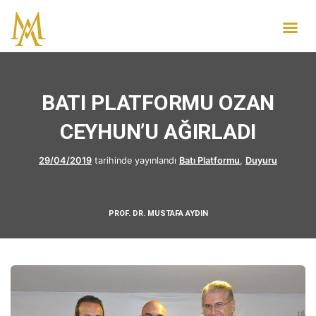
BATI PLATFORMU OZAN
CEYHUN’U AĞIRLADI
29/04/2019
tarihinde yayınlandı
Batı Platformu
,
Duyuru
PROF. DR. MUSTAFA AYDIN