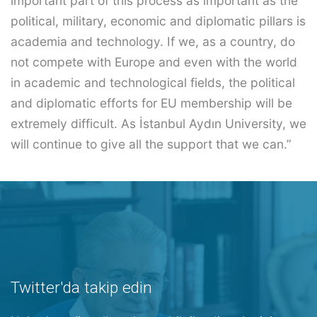
important part of this process as important as the
political, military, economic and diplomatic pillars is
academia and technology. If we, as a country, do
not compete with Europe and even with the world
in academic and technological fields, the political
and diplomatic efforts for EU membership will be
extremely difficult. As İstanbul Aydın University, we
will continue to give all the support that we can.”
Twitter'da takip edin