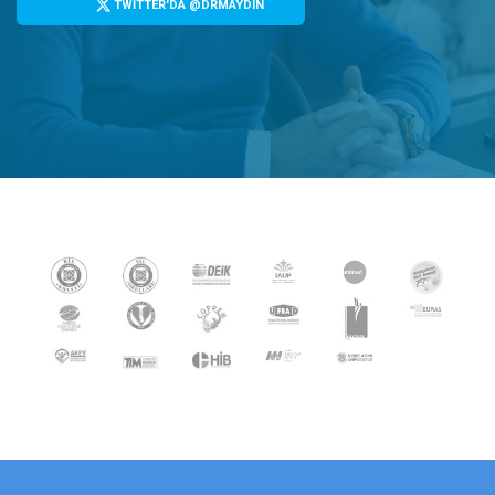
TWİTTER'DA @DRMAYDIN