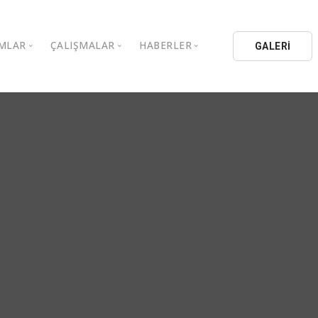
MLAR
ÇALIŞMALAR
HABERLER
GALERİ
stanbul Aydın Üniversitesi
Kitaplar
Aydın Düşünce Platformu
ıbrıs Aydın Üniversitesi
Köşe Yazıları
Batı Platformu
İL Eğitim Kurumları
Makaleler
DEİK / EEİK
İL Holding
Basın Arşivi
EURAS
Kataloglar
İstanbul Aydın Üniversitesi
Bildiriler
BİL Okulları
uluşları
K.Çekmece Kent Konseyi
TSSD
HİB
Kıbrıs Aydın Üniversitesi