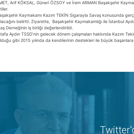
EMET, Arif KÖKSAL, Güneri ÖZSOY ve İrem ARMAN Başakşehir Kayma
iler.
aşakşehir Kaymakamı Kazım TEKİN Sigarayla Savaş konusunda gerçek
lacağını belirtti. Ziyarette, Başakşehir Kaymakamlığı ile İstanbul Aydı
ş Derneğinin iş birliği değerlendirildi.
tafa Aydın TSSD’nin gelecek dönem çalışmaları hakkında Kazım Tekin’
uğu gibi 2015 yılında da kendilerinin destekleri ile büyük başarılara
Twitter'