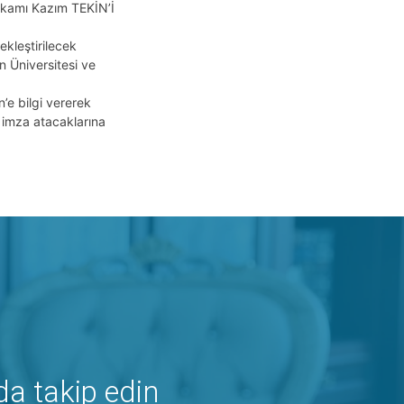
kamı Kazım TEKİN’İ
leştirilecek
n Üniversitesi ve
e bilgi vererek
 imza atacaklarına
da takip edin