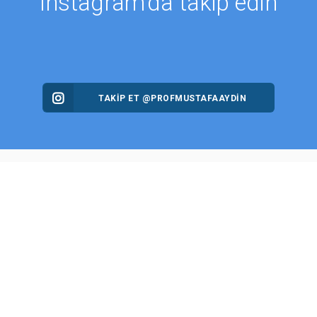
Instagram'da takip edin
TAKİP ET @PROFMUSTAFAAYDIN
MALAR
HABERLER
r
Aydın Düşünce Platformu
zıları
Batı Platformu
ler
DEİK / EEİK
rşivi
EURAS