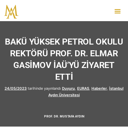
BAKÜ YÜKSEK PETROL OKULU
REKTÖRÜ PROF. DR. ELMAR
GASİMOV İAÜ’YÜ ZİYARET
ETTİ
24/05/2023
tarihinde yayınlandı
Duyuru
,
EURAS
,
Haberler
,
İstanbul
Aydın Üniversitesi
PROF. DR. MUSTAFA AYDIN