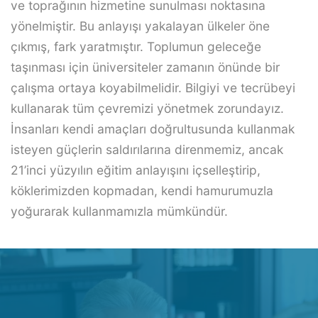
ve toprağının hizmetine sunulması noktasına
yönelmiştir. Bu anlayışı yakalayan ülkeler öne
çıkmış, fark yaratmıştır. Toplumun geleceğe
taşınması için üniversiteler zamanın önünde bir
çalışma ortaya koyabilmelidir. Bilgiyi ve tecrübeyi
kullanarak tüm çevremizi yönetmek zorundayız.
İnsanları kendi amaçları doğrultusunda kullanmak
isteyen güçlerin saldırılarına direnmemiz, ancak
21’inci yüzyılın eğitim anlayışını içselleştirip,
köklerimizden kopmadan, kendi hamurumuzla
yoğurarak kullanmamızla mümkündür.