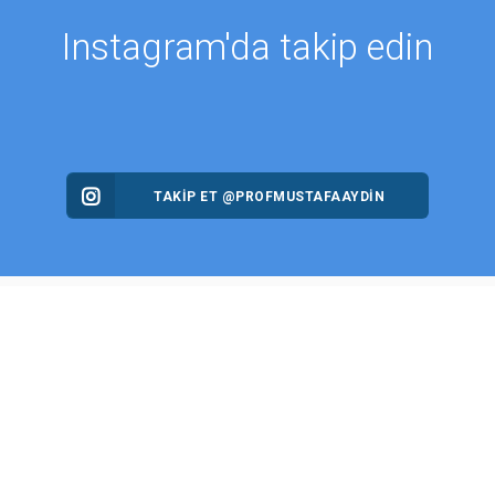
Instagram'da takip edin
TAKİP ET @PROFMUSTAFAAYDIN
MALAR
HABERLER
r
Aydın Düşünce Platformu
zıları
Batı Platformu
ler
DEİK / EEİK