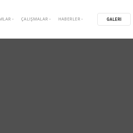
MLAR
ÇALIŞMALAR
HABERLER
GALERİ
stanbul Aydın Üniversitesi
Kitaplar
Aydın Düşünce Platformu
ıbrıs Aydın Üniversitesi
Köşe Yazıları
Batı Platformu
İL Eğitim Kurumları
Makaleler
DEİK / EEİK
İL Holding
Basın Arşivi
EURAS
Kataloglar
İstanbul Aydın Üniversitesi
Bildiriler
BİL Okulları
uluşları
K.Çekmece Kent Konseyi
TSSD
HİB
Kıbrıs Aydın Üniversitesi