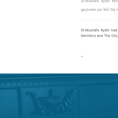
Dr.Mustafa Aydın Kent
geçirmek için İAÜ Diş H
Dr.Mustafa Aydın had
Dentistry and The Cit
“