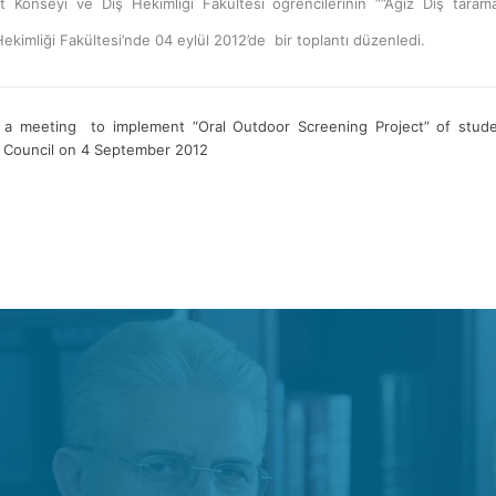
 Konseyi ve Diş Hekimliği Fakültesi öğrencilerinin “”Ağız Diş tarama
ekimliği Fakültesi’nde 04 eylül 2012’de bir toplantı düzenledi.
 a meeting to implement “Oral Outdoor Screening Project” of stude
y Council on 4 September 2012