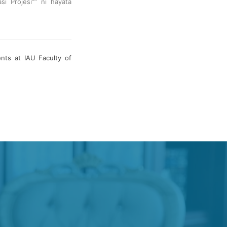
sı Projesi”” ni hayata
nts at IAU Faculty of