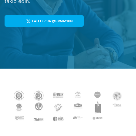
takip edin.
TWİTTER'DA @DRMAYDIN