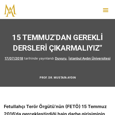
15 TEMMUZ’DAN GEREKLİ
DERSLERİ ÇIKARMALIYIZ”
17/07/2018
tarihinde yayınlandı
Duyuru
,
İstanbul Aydın Üniversitesi
PROF. DR. MUSTAFA AYDIN
Fetullahçı Terör Örgütü’nün (FETÖ) 15 Temmuz
2016’da gerçekleştirdiği hain darbe girişiminin