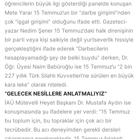
öğrencilerin büyük ilgi gösterdiği panelde konuşan
Mete Yarar 15 Temmuz’un bir “darbe girişimi”nden
çok “işgal girişimi” olduğunu ifade etti. Gazeteci-
yazar Nedim Şener 15 Temmuz’daki halk direnişinin
bir parti veya kişi saikiyle değil yurtseverlik hissiyle
gerçekleştiğini ifade ederek “Darbecilerin
hesaplayamadığı şey de belki buydu” derken, Dr.
Öğr. Üyesi Naim Babüroğlu ise 15 Temmuz’u “2 bin
227 yıllık Türk Silahlı Kuvvetleri’ne sürülen en büyük
kara leke” olarak niteledi.
“GELECEK NESİLLERE ANLATMALIYIZ”
İAÜ Mütevelli Heyet Başkanı Dr. Mustafa Aydın ise
konuşmasında şu ifadelere yer verdi: “15 Temmuz
bu toplum için, bu topraklar için çok acı bir
tecrübedir. Bu acı deneyimden gerekli dersleri
çıkarmamız gerekmektedir. 15 Temmuz felaketi