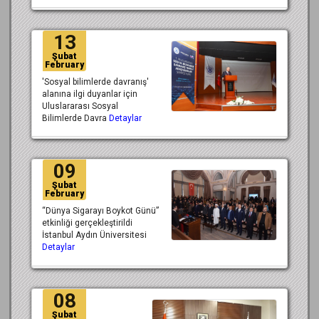
13
Şubat
February
'Sosyal bilimlerde davranış'
alanına ilgi duyanlar için
Uluslararası Sosyal
Bilimlerde Davra
Detaylar
09
Şubat
February
“Dünya Sigarayı Boykot Günü”
etkinliği gerçekleştirildi
İstanbul Aydın Üniversitesi
Detaylar
08
Şubat