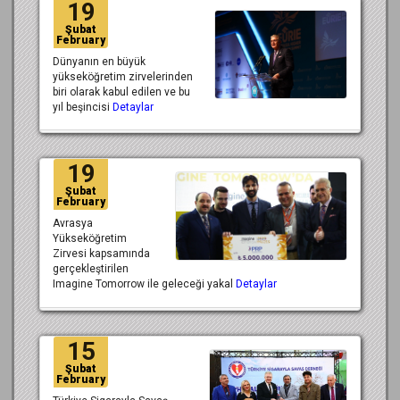
19
Şubat
February
Dünyanın en büyük
yükseköğretim zirvelerinden
biri olarak kabul edilen ve bu
yıl beşincisi
Detaylar
19
Şubat
February
Avrasya
Yükseköğretim
Zirvesi kapsamında
gerçekleştirilen
Imagine Tomorrow ile geleceği yakal
Detaylar
15
Şubat
February