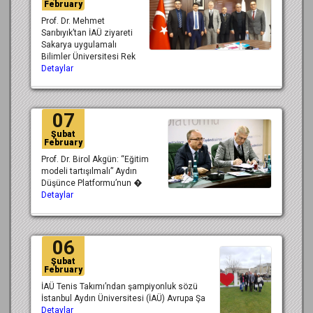
February
Prof. Dr. Mehmet
Sarıbıyık’tan İAÜ ziyareti
Sakarya uygulamalı
Bilimler Üniversitesi Rek
Detaylar
07
Şubat
February
Prof. Dr. Birol Akgün: “Eğitim
modeli tartışılmalı” Aydın
Düşünce Platformu’nun �
Detaylar
06
Şubat
February
İAÜ Tenis Takımı’ndan şampiyonluk sözü
İstanbul Aydın Üniversitesi (İAÜ) Avrupa Şa
Detaylar