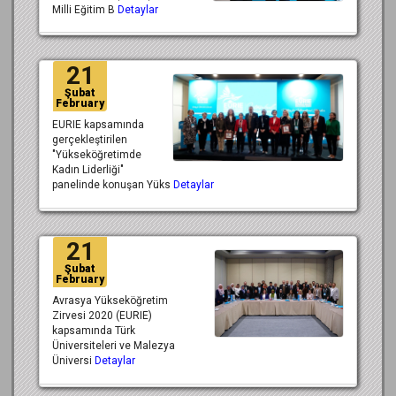
Milli Eğitim B
Detaylar
21
Şubat
February
EURIE kapsamında
gerçekleştirilen
"Yükseköğretimde
Kadın Liderliği"
panelinde konuşan Yüks
Detaylar
21
Şubat
February
Avrasya Yükseköğretim
Zirvesi 2020 (EURIE)
kapsamında Türk
Üniversiteleri ve Malezya
Üniversi
Detaylar