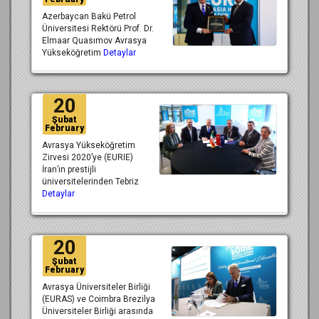
Azerbaycan Bakü Petrol
Üniversitesi Rektörü Prof. Dr.
Elmaar Quasımov Avrasya
Yükseköğretim
Detaylar
20
Şubat
February
Avrasya Yükseköğretim
Zirvesi 2020’ye (EURIE)
İran’ın prestijli
üniversitelerinden Tebriz
Detaylar
20
Şubat
February
Avrasya Üniversiteler Birliği
(EURAS) ve Coimbra Brezilya
Üniversiteler Birliği arasında