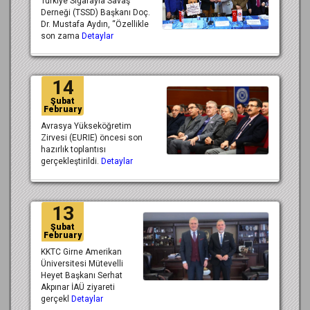
Türkiye Sigarayla Savaş
Derneği (TSSD) Başkanı Doç.
Dr. Mustafa Aydın, “Özellikle
son zama
Detaylar
14
Şubat
February
Avrasya Yükseköğretim
Zirvesi (EURIE) öncesi son
hazırlık toplantısı
gerçekleştirildi.
Detaylar
13
Şubat
February
KKTC Girne Amerikan
Üniversitesi Mütevelli
Heyet Başkanı Serhat
Akpınar İAÜ ziyareti
gerçekl
Detaylar