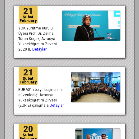
21
Şubat
February
YÖK Yürütme Kurulu
Üyesi Prof. Dr. Zeliha
Tufan Koçak, Avrasya
Yükseköğretim Zirvesi
2020 (E
Detaylar
21
Şubat
February
EURAS’ın bu yıl beşincisini
düzenlediği Avrasya
Yükseköğretim Zirvesi
(EURIE) çalışmala
Detaylar
20
Şubat
February