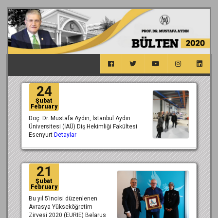
24
Şubat
February
Doç. Dr. Mustafa Aydın, İstanbul Aydın
Üniversitesi (İAÜ) Diş Hekimliği Fakültesi
Esenyurt
Detaylar
21
Şubat
February
Bu yıl 5’incisi düzenlenen
Avrasya Yükseköğretim
Zirvesi 2020 (EURIE) Belarus