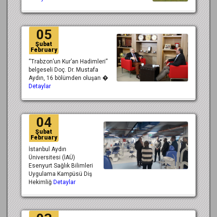
05
Şubat
February
“Trabzon’un Kur’an Hadimleri”
belgeseli Doç. Dr. Mustafa
Aydın, 16 bölümden oluşan �
Detaylar
04
Şubat
February
İstanbul Aydın
Üniversitesi (İAÜ)
Esenyurt Sağlık Bilimleri
Uygulama Kampüsü Diş
Hekimliğ
Detaylar