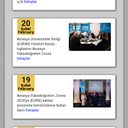
iş bi
Detaylar
20
Şubat
February
Avrasya Üniversiteler Birliği
(EURAS) Yönetim Kurulu
toplantısı Avrasya
Yükseköğretim Zirves
Detaylar
19
Şubat
February
Avrasya Yükseköğretim Zirvesi
2020’ye (EURIE) katılan
üniversite temsilcilerine Sultan
Sarnı
Detaylar