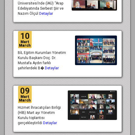
Üniversitesi’nde (İAÜ) “Arap
Edebiyatında Serbest Şiir ve
Nazım Ölçül
Detaylar
10
Mart
March
BİL Eğitim Kurumları Yönetim
Kurulu Başkanı Doç. Dr.
Mustafa Aydın farklı
şehirlerdeki B�
Detaylar
09
Mart
March
Hizmet İhracatçıları Birliği
(HİB) Mart ayı Yönetim
Kurulu toplantısı
gerçekleştirildi
Detaylar