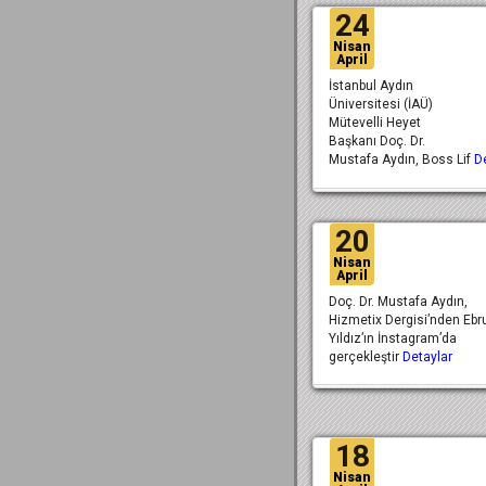
24
Nisan
April
İstanbul Aydın
Üniversitesi (İAÜ)
Mütevelli Heyet
Başkanı Doç. Dr.
Mustafa Aydın, Boss Lif
D
20
Nisan
April
Doç. Dr. Mustafa Aydın,
Hizmetix Dergisi’nden Ebr
Yıldız’ın İnstagram’da
gerçekleştir
Detaylar
18
Nisan