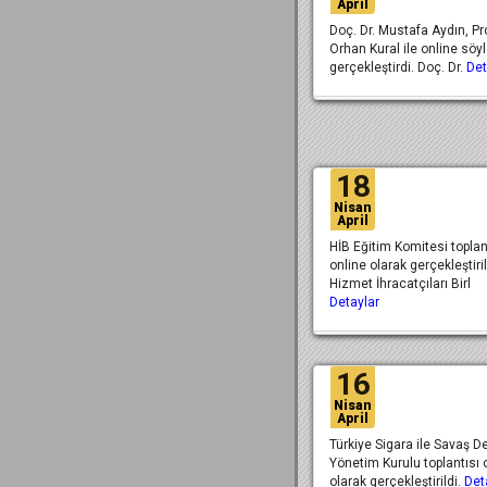
April
Doç. Dr. Mustafa Aydın, Pro
Orhan Kural ile online söyl
gerçekleştirdi. Doç. Dr.
Det
18
Nisan
April
HİB Eğitim Komitesi toplan
online olarak gerçekleştiril
Hizmet İhracatçıları Birl
Detaylar
16
Nisan
April
Türkiye Sigara ile Savaş D
Yönetim Kurulu toplantısı 
olarak gerçekleştirildi.
Det