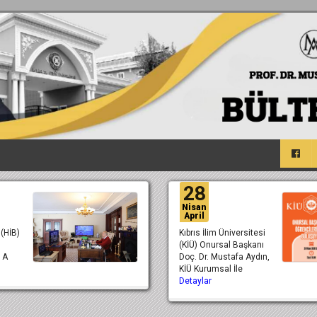
28
Nisan
April
 (HİB)
Kıbrıs İlim Üniversitesi
(KİÜ) Onursal Başkanı
a A
Doç. Dr. Mustafa Aydın,
KİÜ Kurumsal İle
Detaylar