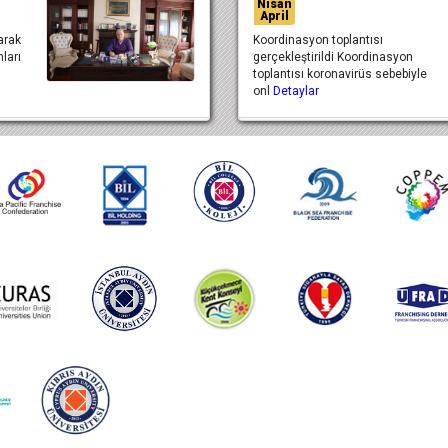
Nisan
April
arak
Koordinasyon toplantısı
ları
gerçekleştirildi Koordinasyon
toplantısı koronavirüs sebebiyle
onl
Detaylar