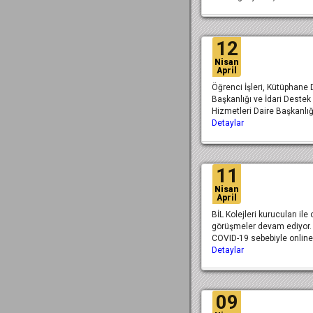
12
Nisan
April
Öğrenci İşleri, Kütüphane 
Başkanlığı ve İdari Destek
Hizmetleri Daire Başkanl
Detaylar
11
Nisan
April
BİL Kolejleri kurucuları ile 
görüşmeler devam ediyor.
COVID-19 sebebiyle online
Detaylar
09