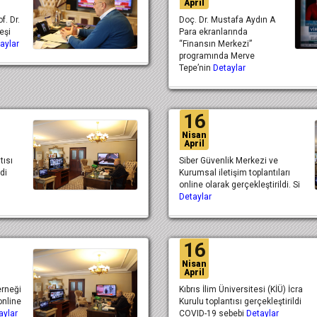
April
f. Dr.
Doç. Dr. Mustafa Aydın A
eşi
Para ekranlarında
aylar
“Finansın Merkezi”
programında Merve
Tepe’nin
Detaylar
16
Nisan
April
tısı
Siber Güvenlik Merkezi ve
di
Kurumsal iletişim toplantıları
online olarak gerçekleştirildi. Si
Detaylar
16
Nisan
April
erneği
Kıbrıs İlim Üniversitesi (KİÜ) İcra
online
Kurulu toplantısı gerçekleştirildi
aylar
COVID-19 sebebi
Detaylar