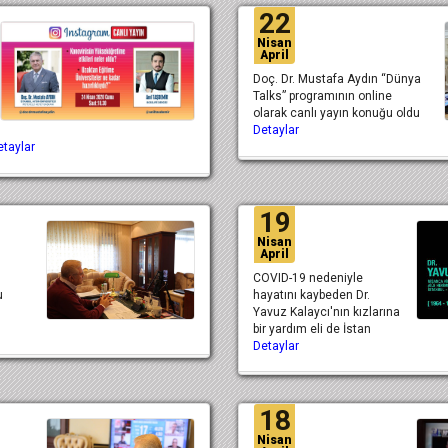
22
Nisan
April
Doç. Dr. Mustafa Aydın “Dünya
Talks” programının online
olarak canlı yayın konuğu oldu
Detaylar
etaylar
19
Nisan
April
COVID-19 nedeniyle
u
hayatını kaybeden Dr.
Yavuz Kalaycı'nın kızlarına
bir yardım eli de İstan
Detaylar
18
Nisan