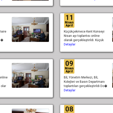
11
Nisan
April
Daire
Küçükçekmece Kent Konseyi
Nisan ayı toplantısı online
ığ�
olarak gerçekleştirildi. Küçük
Detaylar
09
Nisan
April
online
BİL Yönetim Merkezi, BİL
Kolejleri ve Basın Departmanı
 olar
toplantıları gerçekleştirildi Do�
Detaylar
08