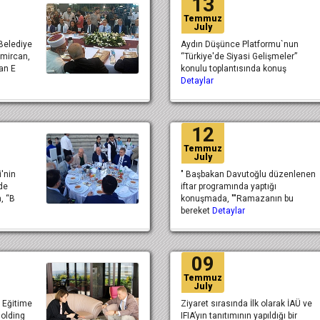
13
Temmuz
July
 Belediye
Aydın Düşünce Platformu`nun
mircan,
“Türkiye'de Siyasi Gelişmeler”
an E
konulu toplantısında konuş
Detaylar
12
Temmuz
July
i'nin
" Başbakan Davutoğlu düzenlenen
de
iftar programında yaptığı
, “B
konuşmada, ""Ramazanın bu
bereket
Detaylar
09
Temmuz
July
, Eğitime
Ziyaret sırasında İlk olarak İAÜ ve
Holding
IFIA’yın tanıtımının yapıldığı bir