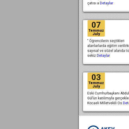
çatısı a
Detaylar
07
Temmuz
July
" Öğrencilerin seçtikleri
alanlarlarda eğitim verilir
sayısal ve sözel alanda t
sekiz
Detaylar
03
Temmuz
July
Eski Cumhurbaşkanı Abdul
Gül’ün katılımıyla gerçekl
Kocaeli Milletvekili Os
Det