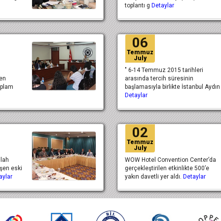
toplantı g
Detaylar
06
Temmuz
July
" 6-14 Temmuz 2015 tarihleri
ken
arasında tercih süresinin
oplam
başlamasıyla birlikte İstanbul Aydın
Detaylar
02
Temmuz
July
lah
WOW Hotel Convention Center’da
eşen eski
gerçekleştirilen etkinlikte 500’e
aylar
yakın davetli yer aldı.
Detaylar