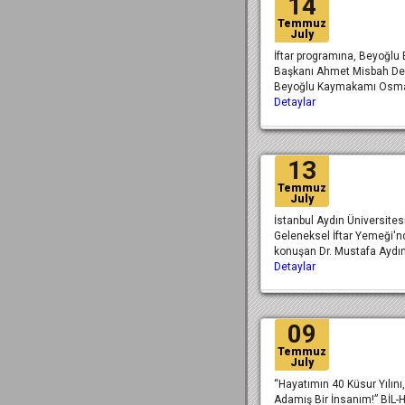
14
Temmuz
July
İftar programına, Beyoğlu
Başkanı Ahmet Misbah De
Beyoğlu Kaymakamı Osm
Detaylar
13
Temmuz
July
İstanbul Aydın Üniversites
Geleneksel İftar Yemeği'n
konuşan Dr. Mustafa Aydın
Detaylar
09
Temmuz
July
“Hayatımın 40 Küsur Yılını
Adamış Bir İnsanım!” BİL-