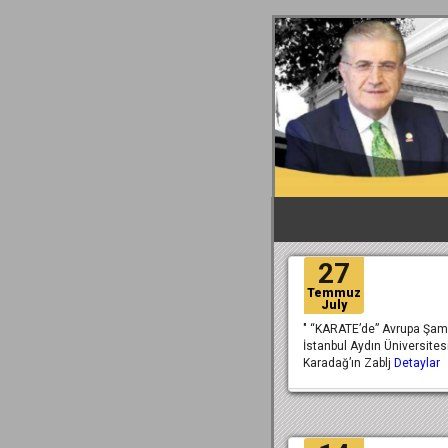
27
Temmuz
July
" “KARATE’de” Avrupa Şamp
İstanbul Aydın Üniversite
Karadağ’ın Zablj
Detaylar