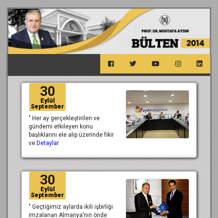
30
Eylül
September
" Her ay gerçekleştirilen ve
gündemi etkileyen konu
başlıklarını ele alıp üzerinde fikir
ve
Detaylar
30
Eylül
September
" Geçtiğimiz aylarda ikili işbirliği
imzalanan Almanya’nın önde