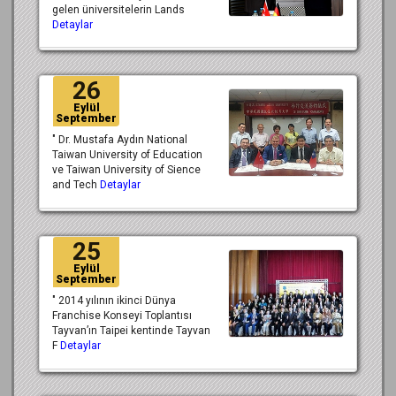
gelen üniversitelerin Lands
Detaylar
26
Eylül
September
" Dr. Mustafa Aydın National
Taiwan University of Education
ve Taiwan University of Sience
and Tech
Detaylar
25
Eylül
September
" 2014 yılının ikinci Dünya
Franchise Konseyi Toplantısı
Tayvan’ın Taipei kentinde Tayvan
F
Detaylar