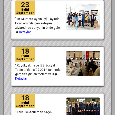
23
Eylül
September
" Dr. Mustafa Aydın Eylül ayında
Hongkong’da gerçekleşen
ziyaretinde dünyanın önde gelen
�
Detaylar
18
Eylül
September
" Küçükçekmece İBB Sosyal
Tesisler’de 18.09.2014 tarihinde
gerçekleştirilen toplantıya K�
Detaylar
18
Eylül
September
" Farklı sektörlerden birçok