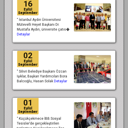
16
Eylül
September
" İstanbul Aydın Üniversitesi
Mütevelli Heyet Başkanı Dr.
Mustafa Aydın, üniversite çatıs�
Detaylar
02
Eylül
September
" Silivri Belediye Başkanı Özcan
Işıklar, Başkan Yardımcıları Bora
Balcıoğlu, Hasan Solak
Detaylar
01
Eylül
September
" Küçükçekmece İBB Sosyal
Tesisler’de gerçekleştirilen