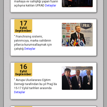
markaya ev sahipliği yapan fuarın
açılışına katılan UFRAD
Detaylar
17
Eylül
September
" Franchising sistemi,
yatırımcıya, marka sahibinin
yıllarca kurumsallaşmak için
çalıştığ
Detaylar
16
Eylül
September
" Avrupa Uluslararası Eğitim
Derneği tarafından bu yıl Prag'da
15-17 Eylül tarihleri arasında
Detaylar