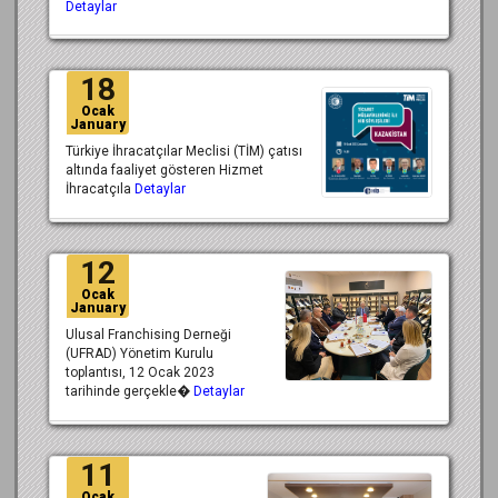
Detaylar
18
Ocak
January
Türkiye İhracatçılar Meclisi (TİM) çatısı
altında faaliyet gösteren Hizmet
İhracatçıla
Detaylar
12
Ocak
January
Ulusal Franchising Derneği
(UFRAD) Yönetim Kurulu
toplantısı, 12 Ocak 2023
tarihinde gerçekle�
Detaylar
11
Ocak