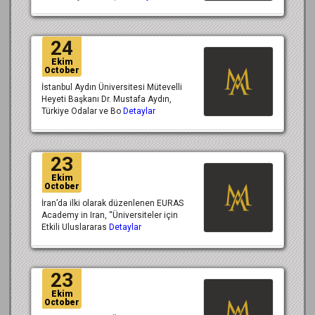
24
Ekim
October
İstanbul Aydın Üniversitesi Mütevelli
Heyeti Başkanı Dr. Mustafa Aydın,
Türkiye Odalar ve Bo
Detaylar
23
Ekim
October
İran’da ilki olarak düzenlenen EURAS
Academy in Iran, “Üniversiteler için
Etkili Uluslararas
Detaylar
23
Ekim
October