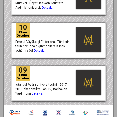
Mütevelli Heyeti Başkanı Mustafa
Aydın bir üniversit
Detaylar
10
Ekim
October
Emekli Büyükelçi Ender Arat, Türklerin
tarih boyunca sığınmacılara kucak
açtığını söyl
Detaylar
09
Ekim
October
İstanbul Aydın Üniversitesi’nin 2017-
2018 akademik yılı açılışı, Başbakan
Yardımcısı
Detaylar