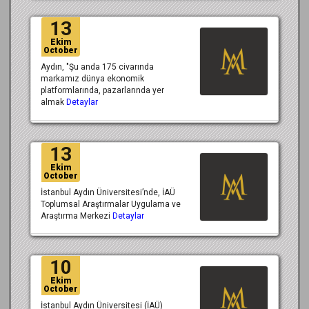
13
Ekim
October
Aydın, "Şu anda 175 civarında
markamız dünya ekonomik
platformlarında, pazarlarında yer
almak
Detaylar
13
Ekim
October
İstanbul Aydın Üniversitesi’nde, İAÜ
Toplumsal Araştırmalar Uygulama ve
Araştırma Merkezi
Detaylar
10
Ekim
October
İstanbul Aydın Üniversitesi (İAÜ)