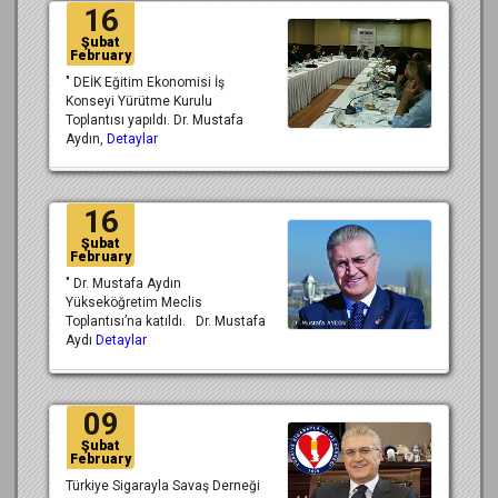
16
Şubat
February
" DEİK Eğitim Ekonomisi İş
Konseyi Yürütme Kurulu
Toplantısı yapıldı. Dr. Mustafa
Aydın,
Detaylar
16
Şubat
February
" Dr. Mustafa Aydın
Yükseköğretim Meclis
Toplantısı’na katıldı. Dr. Mustafa
Aydı
Detaylar
09
Şubat
February
Türkiye Sigarayla Savaş Derneği