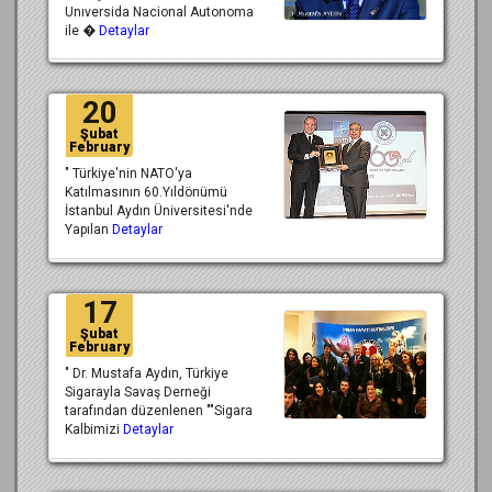
Unıversida Nacional Autonoma
ile �
Detaylar
20
Şubat
February
" Türkiye'nin NATO'ya
Katılmasının 60.Yıldönümü
İstanbul Aydın Üniversitesi'nde
Yapılan
Detaylar
17
Şubat
February
" Dr. Mustafa Aydın, Türkiye
Sigarayla Savaş Derneği
tarafından düzenlenen ""Sigara
Kalbimizi
Detaylar