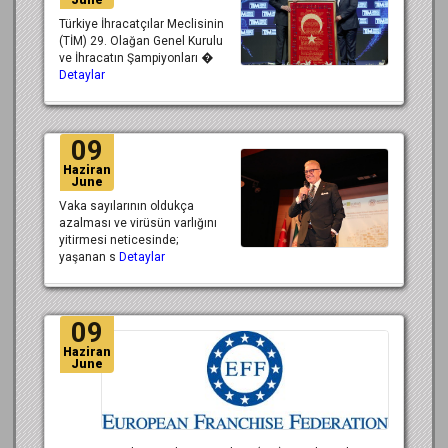
June
Türkiye İhracatçılar Meclisinin
(TİM) 29. Olağan Genel Kurulu
ve İhracatın Şampiyonları �
Detaylar
09
Haziran
June
Vaka sayılarının oldukça
azalması ve virüsün varlığını
yitirmesi neticesinde;
yaşanan s
Detaylar
09
Haziran
June