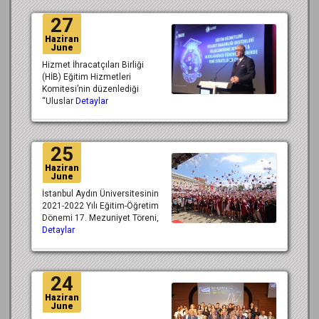
27
Haziran
June
Hizmet İhracatçıları Birliği
(HİB) Eğitim Hizmetleri
Komitesi’nin düzenlediği
“Uluslar
Detaylar
25
Haziran
June
İstanbul Aydın Üniversitesinin
2021-2022 Yılı Eğitim-Öğretim
Dönemi 17. Mezuniyet Töreni,
Detaylar
24
Haziran
June