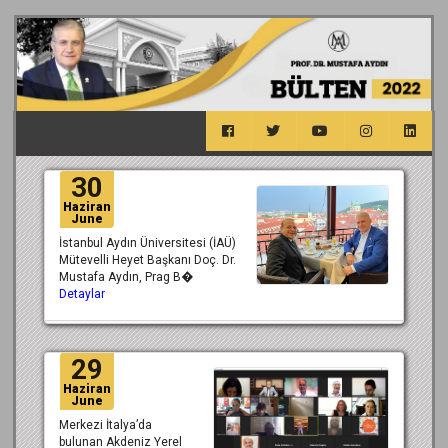
30
Haziran
June
İstanbul Aydın Üniversitesi (İAÜ)
Mütevelli Heyet Başkanı Doç. Dr.
Mustafa Aydın, Prag B�
Detaylar
29
Haziran
June
Merkezi İtalya’da
bulunan Akdeniz Yerel