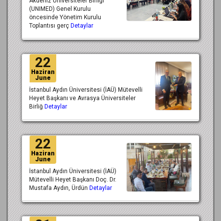
Akdeniz Üniversiteler Birliği
(UNIMED) Genel Kurulu
öncesinde Yönetim Kurulu
Toplantısı gerç
Detaylar
22
Haziran
June
İstanbul Aydın Üniversitesi (İAÜ) Mütevelli
Heyet Başkanı ve Avrasya Üniversiteler
Birliğ
Detaylar
22
Haziran
June
İstanbul Aydın Üniversitesi (İAÜ)
Mütevelli Heyet Başkanı Doç. Dr.
Mustafa Aydın, Ürdün
Detaylar