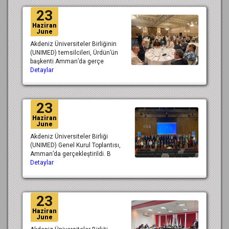
23
Haziran
June
Akdeniz Üniversiteler Birliğinin
(UNIMED) temsilcileri, Ürdün’ün
başkenti Amman’da gerçe
Detaylar
23
Haziran
June
Akdeniz Üniversiteler Birliği
(UNIMED) Genel Kurul Toplantısı,
Amman’da gerçekleştirildi. B
Detaylar
23
Haziran
June