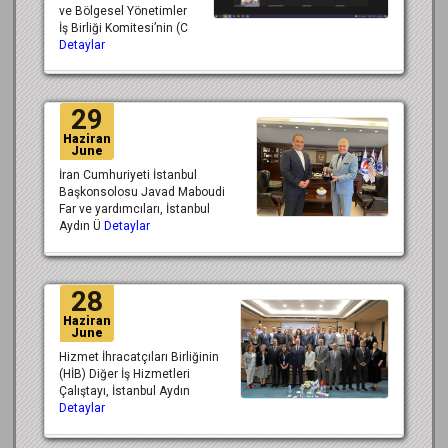
ve Bölgesel Yönetimler
İş Birliği Komitesi’nin (C
Detaylar
29
Haziran
June
İran Cumhuriyeti İstanbul
Başkonsolosu Javad Maboudi
Far ve yardımcıları, İstanbul
Aydın Ü
Detaylar
28
Haziran
June
Hizmet İhracatçıları Birliğinin
(HİB) Diğer İş Hizmetleri
Çalıştayı, İstanbul Aydın
Detaylar