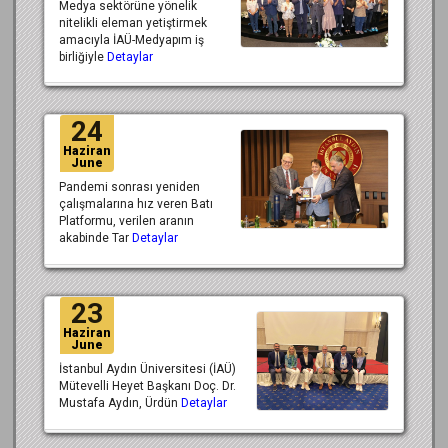
Medya sektörüne yönelik
nitelikli eleman yetiştirmek
amacıyla İAÜ-Medyapım iş
birliğiyle
Detaylar
24
Haziran
June
Pandemi sonrası yeniden
çalışmalarına hız veren Batı
Platformu, verilen aranın
akabinde Tar
Detaylar
23
Haziran
June
İstanbul Aydın Üniversitesi (İAÜ)
Mütevelli Heyet Başkanı Doç. Dr.
Mustafa Aydın, Ürdün
Detaylar