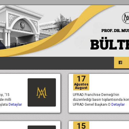
17
Ağustos
August
ı, ‘15
UFRAD Franchise Derneği’nin
e milli
düzenlediği basın toplantısında ko
şlata
Detaylar
UFRAD Genel Başkanı D
Detaylar
15