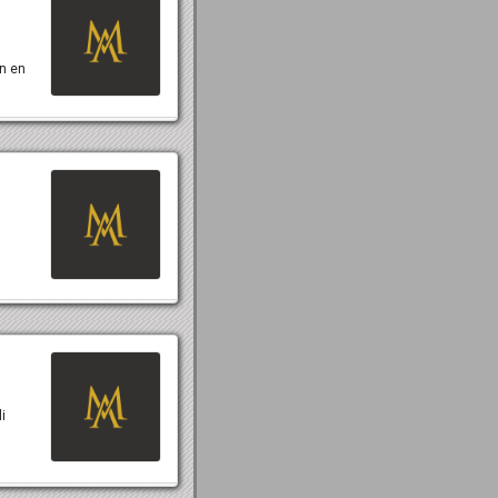
in en
i