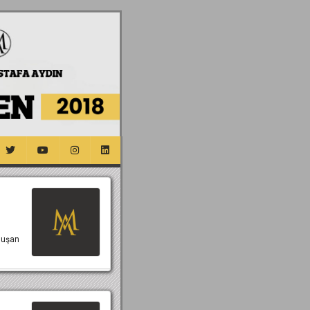
nuşan