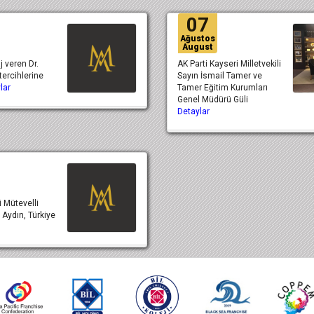
07
Ağustos
August
j veren Dr.
AK Parti Kayseri Milletvekili
tercihlerine
Sayın İsmail Tamer ve
lar
Tamer Eğitim Kurumları
Genel Müdürü Güli
Detaylar
i Mütevelli
 Aydın, Türkiye