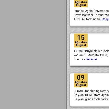
Ağustos
August
İstanbul Aydın Üniversites
Heyet Başkanı Dr. Mustafa
TÜBİTAK tarafından
Detay
15
Ağustos
August
10’uncu Büyükelçiler Topla
katılan Dr. Mustafa Aydın, 
önemli k
Detaylar
09
Ağustos
August
UFRAD Franchising Derne
Başkanı Dr. Mustafa Aydın
Başkanlığı’nda toplanarak