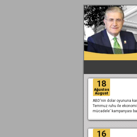
18
Ağustos
August
ABD'nin dolar oyununa karş
Temmuz ruhu ile ekonomid
mücadele' kampanyası ba
16