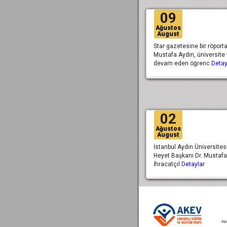
09
Ağustos
August
Star gazetesine bir röporta
Mustafa Aydın, üniversite 
devam eden öğrenc
Detay
02
Ağustos
August
İstanbul Aydın Üniversites
Heyet Başkanı Dr. Mustafa
İhracatçıl
Detaylar