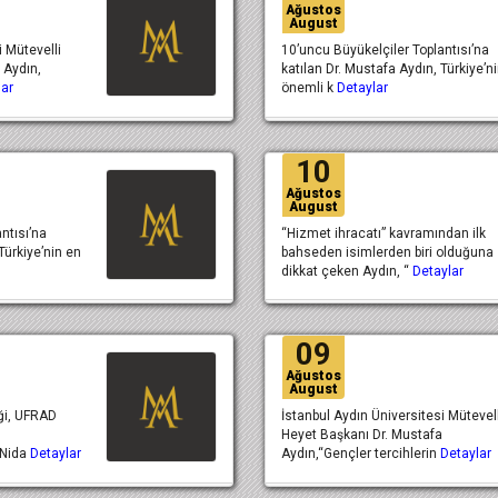
Ağustos
August
i Mütevelli
10’uncu Büyükelçiler Toplantısı’na
 Aydın,
katılan Dr. Mustafa Aydın, Türkiye’n
lar
önemli k
Detaylar
10
Ağustos
August
ntısı’na
“Hizmet ihracatı” kavramından ilk
Türkiye’nin en
bahseden isimlerden biri olduğuna
dikkat çeken Aydın, “
Detaylar
09
Ağustos
August
ği, UFRAD
İstanbul Aydın Üniversitesi Mütevell
Heyet Başkanı Dr. Mustafa
 Nida
Detaylar
Aydın,“Gençler tercihlerin
Detaylar