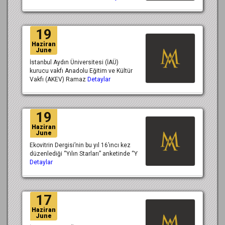
19
Haziran
June
İstanbul Aydın Üniversitesi (İAÜ)
kurucu vakfı Anadolu Eğitim ve Kültür
Vakfı (AKEV) Ramaz
Detaylar
19
Haziran
June
Ekovitrin Dergisi’nin bu yıl 16’ıncı kez
düzenlediği “Yılın Starları” anketinde “Y
Detaylar
17
Haziran
June