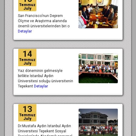
Temmuz
July
San Francisco’nun Deprem
Ölçme ve Araştırma alanında
önemli üniversitelerinden biri o
Detaylar
14
Temmuz
July
Yaz döneminin gelmesiyle
birlikte İstanbul Aydın
Üniversitesi soluğu üniversitenin
Tepekent
Detaylar
13
Temmuz
July
Dr.Mustafa Aydın İstanbul Aydın
Üniversitesi Tepekent Sosyal