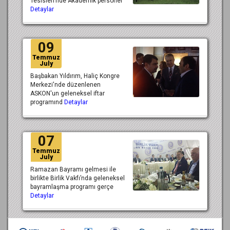
Tesisleri’nde Akademik personel
Detaylar
09
Temmuz
July
Başbakan Yıldırım, Haliç Kongre
Merkezi'nde düzenlenen
ASKON'un geleneksel iftar
programınd
Detaylar
07
Temmuz
July
Ramazan Bayramı gelmesi ile
birlikte Birlik Vakfı’nda geleneksel
bayramlaşma programı gerçe
Detaylar