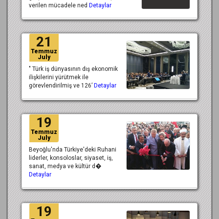
verilen mücadele ned
Detaylar
21
Temmuz
July
" Türk iş dünyasının dış ekonomik
ilişkilerini yürütmek ile
görevlendirilmiş ve 126’
Detaylar
19
Temmuz
July
Beyoğlu'nda Türkiye'deki Ruhani
liderler, konsoloslar, siyaset, iş,
sanat, medya ve kültür d�
Detaylar
19