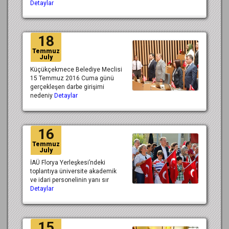
Detaylar
18
Temmuz
July
Küçükçekmece Belediye Meclisi
15 Temmuz 2016 Cuma günü
gerçekleşen darbe girişimi
nedeniy
Detaylar
16
Temmuz
July
İAÜ Florya Yerleşkesi’ndeki
toplantıya üniversite akademik
ve idari personelinin yanı sır
Detaylar
15