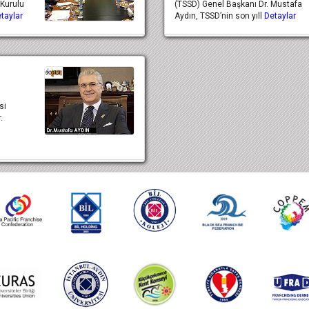
 Kurulu
(TSSD) Genel Başkanı Dr. Mustafa
taylar
Aydın, TSSD’nin son yıll
Detaylar
si
.