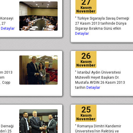
27
Kasım
November
ş Konseyi
" Türkiye Sigarayla Savaş Derneği
, 27
27 Kasım 2013 tarihinde Dünya
K
Detaylar
Sigarayı Bırakma Günü etkin
Detaylar
26
Kasım
November
sım 2013
" İstanbul Aydın Üniversitesi
pem
Mütevelli Heyet Başkanı Dr.
u. Copp
Mustafa AYDIN 26 Kasım 2013
tarihin
Detaylar
25
Kasım
November
 Derneği
" Romanya Dimitri Kandemir
dın’ı 25
Üniversitesi’nin Rektörü ve