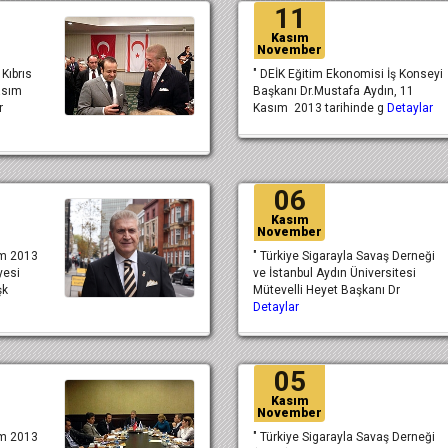
11
Kasım
November
Kıbrıs
" DEİK Eğitim Ekonomisi İş Konseyi
asım
Başkanı Dr.Mustafa Aydın, 11
r
Kasım 2013 tarihinde g
Detaylar
06
Kasım
November
ım 2013
" Türkiye Sigarayla Savaş Derneği
yesi
ve İstanbul Aydın Üniversitesi
şk
Mütevelli Heyet Başkanı Dr
Detaylar
05
Kasım
November
ım 2013
" Türkiye Sigarayla Savaş Derneği