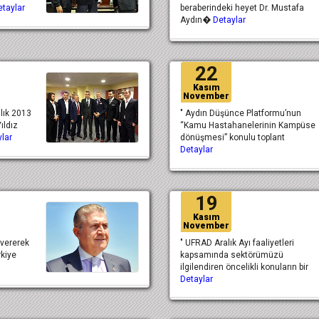
etaylar
beraberindeki heyet Dr. Mustafa
Aydın�
Detaylar
22
Kasım
November
alık 2013
" Aydın Düşünce Platformu’nun
ıldız
“Kamu Hastahanelerinin Kampüse
lar
dönüşmesi” konulu toplant
Detaylar
19
Kasım
November
 vererek
" UFRAD Aralık Ayı faaliyetleri
rkiye
kapsamında sektörümüzü
ilgilendiren öncelikli konuların bir
Detaylar