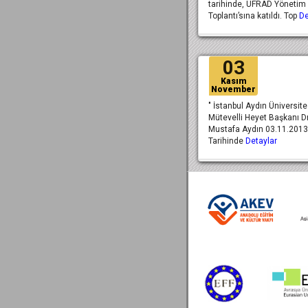
tarihinde, UFRAD Yönetim
Toplantı’sına katıldı. Top
De
03
Kasım
November
" İstanbul Aydın Üniversite
Mütevelli Heyet Başkanı Dr
Mustafa Aydın 03.11.2013
Tarihinde
Detaylar