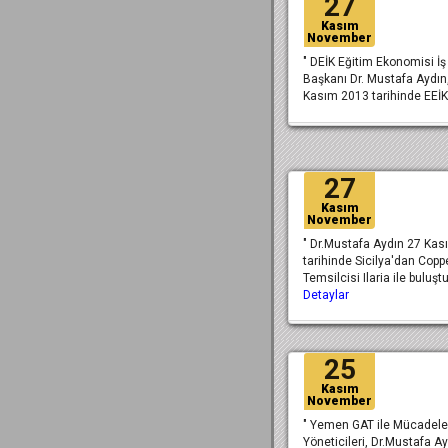
27
Kasım
November
" DEİK Eğitim Ekonomisi İ
Başkanı Dr. Mustafa Aydın
Kasım 2013 tarihinde EEİ
27
Kasım
November
" Dr.Mustafa Aydın 27 Ka
tarihinde Sicilya'dan Cop
Temsilcisi Ilaria ile buluşt
Detaylar
25
Kasım
November
" Yemen GAT ile Mücadele
Yöneticileri, Dr.Mustafa Ay