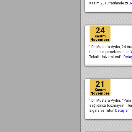
Kasım 2013 tarihinde zi
D
24
Kasım
November
" Dr. Mustafa Aydın, 24 Ar
tarihinde gerçekleştirilen Y
Teknik Üniversitesi’n
Detay
21
Kasım
November
" Dr. Mustafa Aydın, ""Para
sağlığınızı bozmayın"" Tü
Sigara ve Tütün
Detaylar