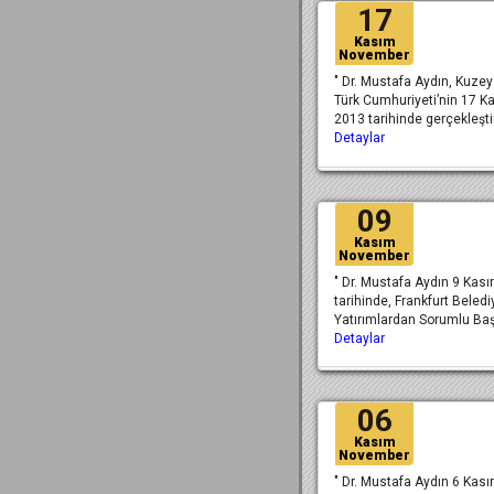
17
Kasım
November
" Dr. Mustafa Aydın, Kuzey 
Türk Cumhuriyeti’nin 17 K
2013 tarihinde gerçekleşti
Detaylar
09
Kasım
November
" Dr. Mustafa Aydın 9 Kas
tarihinde, Frankfurt Beledi
Yatırımlardan Sorumlu Ba
Detaylar
06
Kasım
November
" Dr. Mustafa Aydın 6 Kas