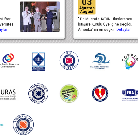
03
Ağustos
August
i İftar
" Dr. Mustafa AYDIN Uluslararası
versitesi
İstişare Kurulu Üyeliğine seçildi.
ylar
Amerika’nın en seçkin
Detaylar