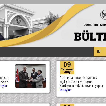
09
Temmuz
July
Yönetim
" COPPEM Başkanlar Konseyi
a AYDIN
Açılışını COPPEM Başkan
taylar
Yardımcısı Adly Hüseyin’in yaptığ
Detaylar