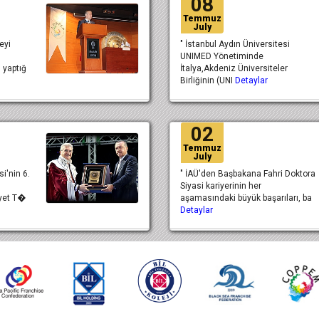
08
Temmuz
July
eyi
" İstanbul Aydın Üniversitesi
UNIMED Yönetiminde
 yaptığ
İtalya,Akdeniz Üniversiteler
Birliğinin (UNI
Detaylar
02
Temmuz
July
si'nin 6.
" İAÜ'den Başbakana Fahri Doktora
Siyasi kariyerinin her
iyet T�
aşamasındaki büyük başarıları, ba
Detaylar