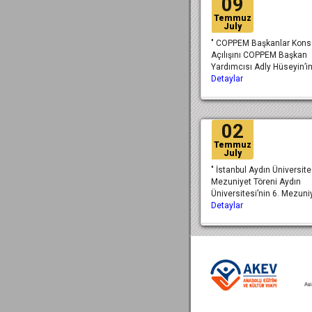
09
Temmuz
July
" COPPEM Başkanlar Kons
Açılışını COPPEM Başkan
Yardımcısı Adly Hüseyin’in
Detaylar
02
Temmuz
July
" İstanbul Aydın Üniversite
Mezuniyet Töreni Aydın
Üniversitesi’nin 6. Mezun
Detaylar